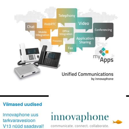
Viimased uudised
innovaphone uus
tarkvaravesioon
V13 nüüd saadaval!