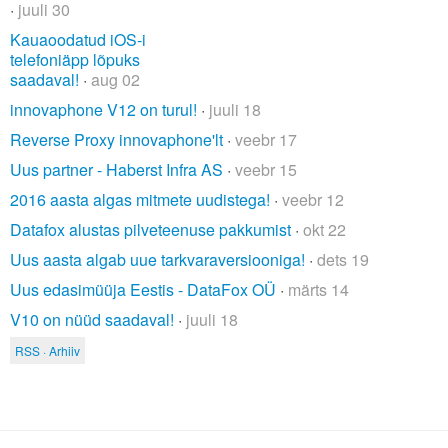
·
juuli 30
Kauaoodatud iOS-i
telefoniäpp lõpuks
saadaval!
·
aug 02
innovaphone V12 on turul!
·
juuli 18
Reverse Proxy innovaphone'lt
·
veebr 17
Uus partner - Haberst Infra AS
·
veebr 15
2016 aasta algas mitmete uudistega!
·
veebr 12
Datafox alustas pilveteenuse pakkumist
·
okt 22
Uus aasta algab uue tarkvaraversiooniga!
·
dets 19
Uus edasimüüja Eestis - DataFox OÜ
·
märts 14
V10 on nüüd saadaval!
·
juuli 18
RSS
·
Arhiiv