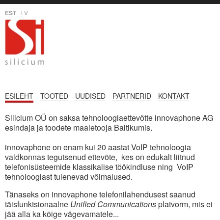
EST
LV
ESILEHT
TOOTED
UUDISED
PARTNERID
KONTAKT
Silicium OÜ on saksa tehnoloogiaettevõtte innovaphone AG
esindaja ja toodete maaletooja Baltikumis.
innovaphone on enam kui 20 aastat VoIP tehnoloogia
valdkonnas tegutsenud ettevõte, kes on edukalt liitnud
telefonisüsteemide klassikalise töökindluse ning VoIP
tehnoloogiast tulenevad võimalused.
Tänaseks on innovaphone telefonilahendusest saanud
täisfunktsionaalne
Unified Communications
platvorm, mis ei
jää alla ka kõige vägevamatele...