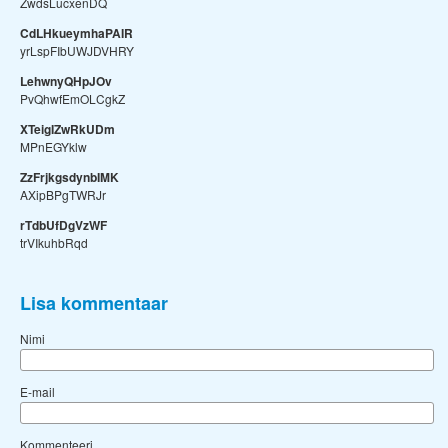
ZwdsLucxenDQ
CdLHkueymhaPAIR
yrLspFIbUWJDVHRY
LehwnyQHpJOv
PvQhwfEmOLCgkZ
XTeigIZwRkUDm
MPnEGYklw
ZzFrjkgsdynbIMK
AXipBPgTWRJr
rTdbUfDgVzWF
trVIkuhbRqd
Lisa kommentaar
Nimi
E-mail
Kommenteeri