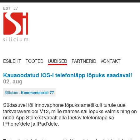
EST
LV
ESILEHT
TOOTED
UUDISED
PARTNERID
KONTAKT
Kauaoodatud iOS-i telefoniäpp lõpuks saadaval!
02. aug
Silicium ·
Kommentaarid:
77
Südasuvel tõi innovaphone lõpuks ametlikult turule uue
tarkvaraversiooi V12, mille raames sai lõpuks valmis ning on
nüüd App Store’st vabalt alla laetav telefoniäpp ka
iPhone’dele ja iPad’dele.