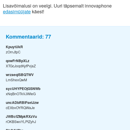
Lisavõimalusi on veelgi. Uuri täpsemalt innovaphone
edasimüüjate
käest!
Kommentaarid:
77
KpuytUkR
zOrnJtpC
qowFrNBpXLz
XTGcJoqdKyfPvjaZ
wrzaeqlSBQTWV
LmShexQwM
sycUHYPEOjGSNWb
xNqBnOTkVJWIeG
uncADbRBlFseIJzw
cEXbvOYRQWaJe
JWBcfZMpkRXzVu
rOKBSwxYLPtZyhJ