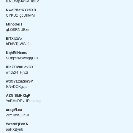
ILNEWfpJwKAHkiOd
NwdPBatQYkSXD
CYKUzTgcDhtwM
tJfnoGeH
qLQSRNUBxm
EITXjLWo
hFblVTpWGafm
KqhEfiNxmu
SOfqYNAxwVgrjDiR
IDaZTiVmLcvGX
whdZFfTHjvzi
wdQVEzuZnsSP
tkNvDOKgzjs
AZNfSldHXIqR
YoBMsDRvUErmeajg
ursgVLoa
ZcYTmKujirQk
WradlEjFoKN
paPXBynb