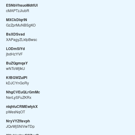
ESNbVhsuoMdtfUl
cMAPTzJiubR
MXCkDlqrIN
GzZprMuNBSgKO
BsXDSvad
XAPagyZLkfpBwsc
LODmSiYd
jbdHzYVF
BuZQgmqaY
wNToWjIkU
KfBGWZuiPI
kDJCYnGoRy
NhgCVEuQLrGmMc
NerLySFuZKRx
nlqhfuCRMEwIykX
pWesNqOT
NryVYZfIsvph
JQvWjSNlVwTDp