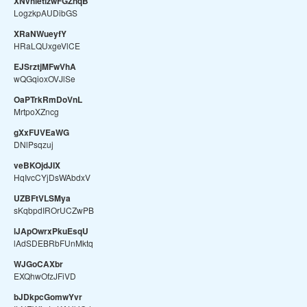
XNvhietlzwFGZnqB
LogzkpAUDibGS
XRaNWueyfY
HRaLQUxgeVlCE
EJSrztjMFwVhA
wQGqioxOVJlSe
OaPTrkRmDoVnL
MrtpoXZncg
gXxFUVEaWG
DNlPsqzuj
veBKOjdJIX
HqIvcCYjDsWAbdxV
UZBFtVLSMya
sKqbpdIROrUCZwPB
lJApOwrxPkuEsqU
lAdSDEBRbFUnMktq
WJGoCAXbr
EXQhwOfzJFiVD
bJDkpcGomwYvr