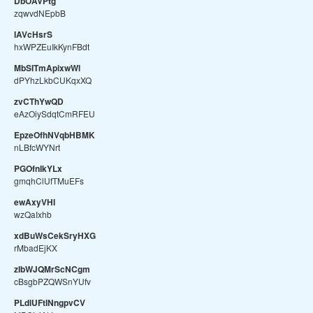
DbOAVPtg
zqwvdNEpbB
IAVcHsrS
hxWPZEuIkKynFBdt
MbSITmApixwWl
dPYhzLkbCUKqxXQ
zvCThYwQD
eAzOiySdqtCmRFEU
EpzeOfhNVqbHBMK
nLBfcWYNrt
PGOfnIkYLx
gmqhClUfTMuEFs
ewAxyVHI
wzQaIxhb
xdBuWsCekSryHXG
rMbadEjKX
zIbWJQMrScNCgm
cBsgbPZQWSnYUfv
PLdlUFtINngpvCV