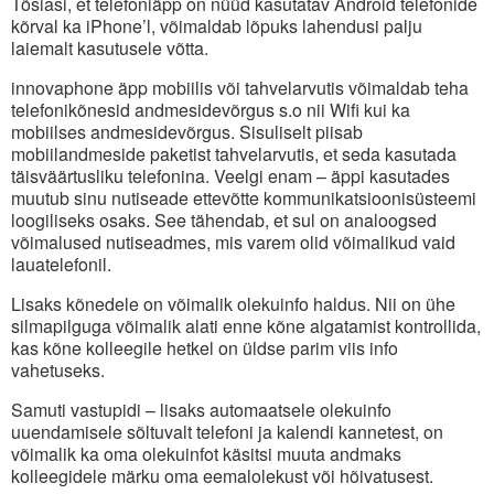
Tõsiasi, et telefoniäpp on nüüd kasutatav Android telefonide
kõrval ka iPhone’l, võimaldab lõpuks lahendusi palju
laiemalt kasutusele võtta.
innovaphone äpp mobiilis või tahvelarvutis võimaldab teha
telefonikõnesid andmesidevõrgus s.o nii Wifi kui ka
mobiilses andmesidevõrgus. Sisuliselt piisab
mobiilandmeside paketist tahvelarvutis, et seda kasutada
täisväärtusliku telefonina. Veelgi enam – äppi kasutades
muutub sinu nutiseade ettevõtte kommunikatsioonisüsteemi
loogiliseks osaks. See tähendab, et sul on analoogsed
võimalused nutiseadmes, mis varem olid võimalikud vaid
lauatelefonil.
Lisaks kõnedele on võimalik olekuinfo haldus. Nii on ühe
silmapilguga võimalik alati enne kõne algatamist kontrollida,
kas kõne kolleegile hetkel on üldse parim viis info
vahetuseks.
Samuti vastupidi – lisaks automaatsele olekuinfo
uuendamisele sõltuvalt telefoni ja kalendi kannetest, on
võimalik ka oma olekuinfot käsitsi muuta andmaks
kolleegidele märku oma eemalolekust või hõivatusest.