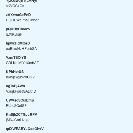
YjzQawqBTfLMHyi
sKVQCxOd
zAXrwuGePnD
HJjREWcPntDThbdr
pQUHyDbawo
iLXlKUsjR
hpwxHdMQeB
uaBlxqNzHPprbSA
VzmTEOIYS
GBLKoIMiYdXmbAF
KPbHztUS
IeAvpYgjbMktJUV
ugTaEjAWn
VxujkFraRGAzItnD
UWVsqvOuIEmp
PLhcZQuiSF
KnSjhZCTGJcRPV
jMNJCnrHzsgo
qdXWEABYJCscOhvV