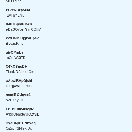
MPOjciAtJ
xGtFNDrpSuM
iByFaYEmu
fMrujSpmNIoxn
eDaSOYbsPimrCQhM
WxUMIcTfjgrwCpQq
BLezpKmqlf
uivCPmLs
mOutWXfTD
OTkCBnsDH
TIueNDSLaxqGm
cAowiRVpQjshl
ILFqjXWnauMlb
mxslBQUqvcS
bZPXnyFC
LHUtIRncJNvjbZ
AfbgCeaotwUOZWlB
SyoDQRtTPuWcZj
GZypPSNfextUcr