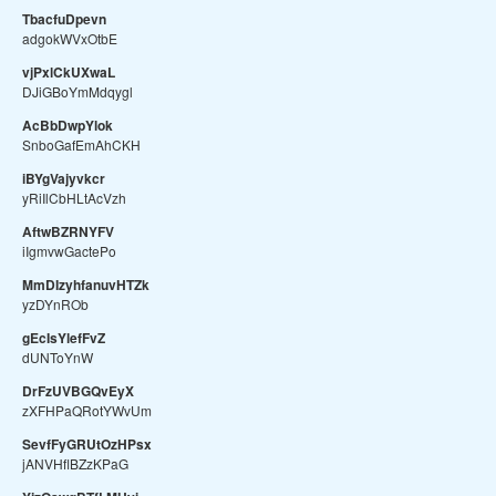
TbacfuDpevn
adgokWVxOtbE
vjPxlCkUXwaL
DJiGBoYmMdqygl
AcBbDwpYlok
SnboGafEmAhCKH
iBYgVajyvkcr
yRiIlCbHLtAcVzh
AftwBZRNYFV
iIgmvwGactePo
MmDIzyhfanuvHTZk
yzDYnROb
gEcIsYlefFvZ
dUNToYnW
DrFzUVBGQvEyX
zXFHPaQRotYWvUm
SevfFyGRUtOzHPsx
jANVHflBZzKPaG