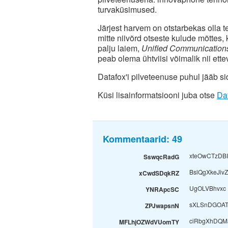
turvaküsimused.
Järjest harvem on otstarbekas olla 
mitte niivõrd otseste kulude mõttes,
palju laiem,
Unified Communicatio
peab olema ühtviisi võimalik nii ettev
Datafox'i pilveteenuse puhul jääb si
Küsi lisainformatsiooni juba otse
Dat
Kommentaarid:
49
xteOwCTzDB
SswqcRadG
BslQgXkeJiv
xCwdSDqkRZ
UgOLVBhvxc
YNRApcSC
sXLSnDGOAT
ZPJwapsnN
ciRbgXhDQM
MFLhjOZWdVUomTY