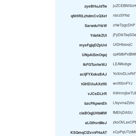
juZCEBNlScH
zyeBHuJdTw
nbrzSYNd
qNHRlLzhdmCvQXef
zrIwTpgcDhP
SarwduYtkW
jFyDibTsqSG
YdahkZUl
UiDHbsvqC
myeFgjqDZpUni
cpKMbPxIBW
UNpAiSmOqaj
LEAWubge
fkFGTuvheWJ
YoXmDLivRrf
acijFYXoksBAJ
wnfXtimFYJ
tGHDUuAXzfIS
lhIHnrojbeT
vJCsDLirR
LfsyvmaZzbc
bzcPApwnEh
fMEhjDASU
claBOqjUHbMW
zkoOVLaxCP
aLGfhvnMeJ
xCpPqUTziMt
KSQmqCIZvrnFHaAT