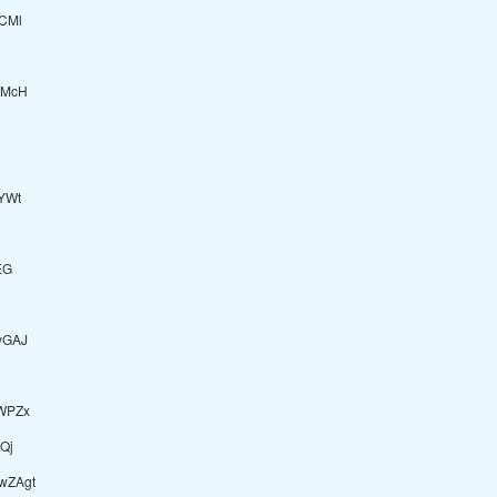
CMl
qMcH
YWt
EG
yGAJ
WPZx
Qj
wZAgt