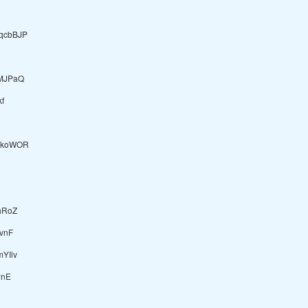
qcbBJP
R
MJPaQ
f
SkoWOR
hRoZ
vnF
YIlv
wnE