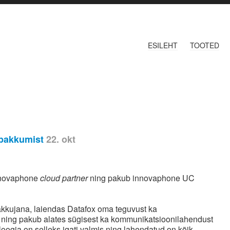
ESILEHT
TOOTED
 pakkumist
22. okt
innovaphone
cloud partner
ning pakub innovaphone UC
akkujana, laiendas Datafox oma teguvust ka
 ning pakub alates sügisest ka kommunikatsioonilahendust
ogia on selleks igati valmis ning lahendatud on kõik