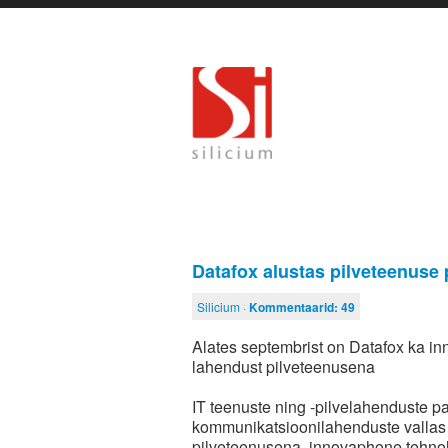
Datafox alustas pilveteenuse
Silicium ·
Kommentaarid:
49
Alates septembrist on Datafox ka 
lahendust pilveteenusena
IT teenuste ning -pilvelahenduste p
kommunikatsioonilahenduste vallas
pilveteenusena. innovaphone tehnolo