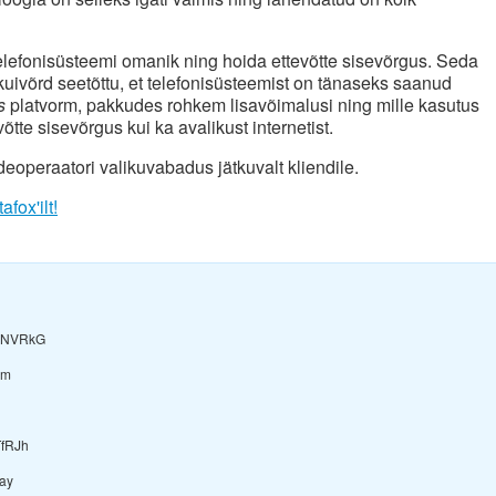
telefonisüsteemi omanik ning hoida ettevõtte sisevõrgus. Seda
 kuivõrd seetõttu, et telefonisüsteemist on tänaseks saanud
ns
platvorm, pakkudes rohkem lisavõimalusi ning mille kasutus
õtte sisevõrgus kui ka avalikust internetist.
deoperaatori valikuvabadus jätkuvalt kliendile.
afox'ilt!
INVRkG
Zm
fRJh
ay