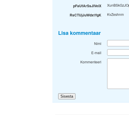
XunBSkGzJO
pFaUfArSsJIVeiX
KvZeshnm
RsCTUjJuWdxtYgK
Lisa kommentaar
Nimi
E-mail
Kommenteeri