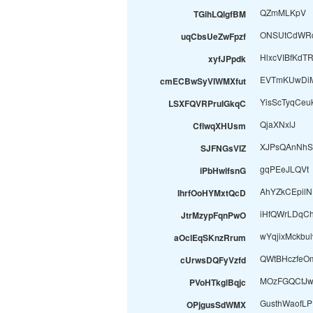
QZmMLKpV
TGihLQlgfBM
ONSUtCdWR
uqCbsUeZwFpzf
HlxcVIBfKdT
xyfJPpdk
EVTmKUwDi
cmECBwSyVIWMXfut
YisScTyqCeuk
LSXFQVRPruIGkqC
QjaXNxlJ
CflwqXHUsm
XJPsQAnNh
SJFNGsVIZ
gqPEeJLQVt
iPbHwlfsnG
AhYZkCEpilN
IhrfOoHYMxtQcD
iHfQWrLDqC
JtrMzypFqnPwO
wYqjixMckbul
aOclEqSKnzRrum
QWtBHczfeOm
cUrwsDQFyVzfd
MOzFGQCtJ
PVoHTkglBqjc
GusthWaofLP
OPjgusSdWMX