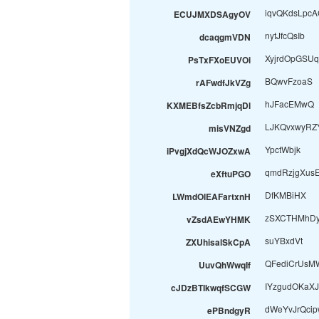
iqvQKdsLpcA
ECUJMXDSAgyOV
nytJfcQsIb
dcaqgmVDN
XyjrdOpGSU
PsTxFXoEUVOi
BQwvFzoaS
rAFwdfJkVZg
hJFacEMwQ
KXMEBfsZcbRmjqDl
LJKQvxwyRZ
misVNZgd
YpctWbjk
iPvgjXdQcWJOZxwA
qmdRzjgXus
eXftuPGO
DfKMBiHX
LWmdOlEAFartxnH
zSXCTHMhD
vZsdAEwYHMK
suYBxdVt
ZXUhisalSkCpA
QFediCrUsM
UuvQhWwqIf
IYzgudOKaXJ
cJDzBTIkwqfSCGW
dWeYvJrQcip
ePBndgyR