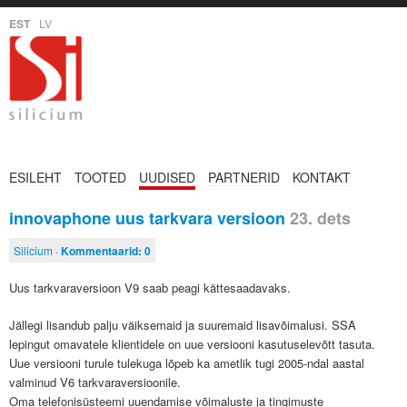
EST
LV
ESILEHT
TOOTED
UUDISED
PARTNERID
KONTAKT
innovaphone uus tarkvara versioon
23. dets
Silicium ·
Kommentaarid:
0
Uus tarkvaraversioon V9 saab peagi kättesaadavaks.
Jällegi lisandub palju väiksemaid ja suuremaid lisavõimalusi. SSA
lepingut omavatele klientidele on uue versiooni kasutuselevõtt tasuta.
Uue versiooni turule tulekuga lõpeb ka ametlik tugi 2005-ndal aastal
valminud V6 tarkvaraversioonile.
Oma telefonisüsteemi uuendamise võimaluste ja tingimuste